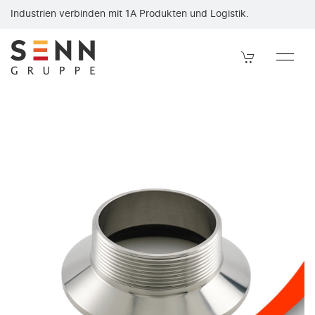
Übersetzung Garolla/Gas AG — NIRO-Edelstahl-Verbindung der S
Industrien verbinden mit 1A Produkten und Logistik.