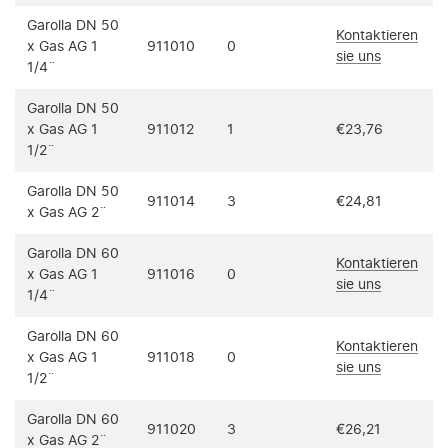
Garolla DN 50
Kontaktieren
x Gas AG 1
911010
0
sie uns
1/4¨
Garolla DN 50
x Gas AG 1
911012
1
€23,76
/
1/2¨
Garolla DN 50
911014
3
€24,81
/
x Gas AG 2¨
Garolla DN 60
Kontaktieren
x Gas AG 1
911016
0
sie uns
1/4¨
Garolla DN 60
Kontaktieren
x Gas AG 1
911018
0
sie uns
1/2¨
Garolla DN 60
911020
3
€26,21
/
x Gas AG 2¨