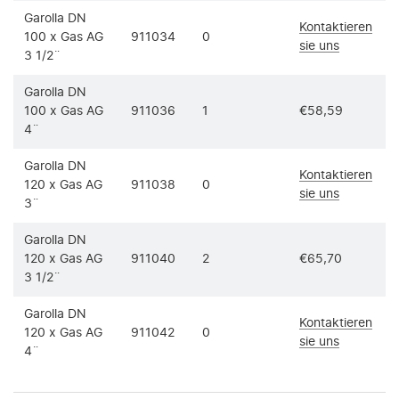
Garolla DN
Kontaktieren
100 x Gas AG
911034
0
sie uns
3 1/2¨
Garolla DN
100 x Gas AG
911036
1
€58,59
/
4¨
Garolla DN
Kontaktieren
120 x Gas AG
911038
0
sie uns
3¨
Garolla DN
120 x Gas AG
911040
2
€65,70
/
3 1/2¨
Garolla DN
Kontaktieren
120 x Gas AG
911042
0
sie uns
4¨