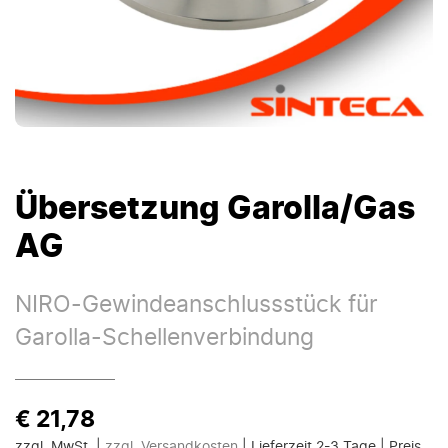
Übersetzung Garolla/Gas
AG
NIRO-Gewindeanschlussstück für
Garolla-Schellenverbindung
€
21,78
zzgl. MwSt.
|
zzgl. Versandkosten
|
Lieferzeit 2-3 Tage
|
Preis