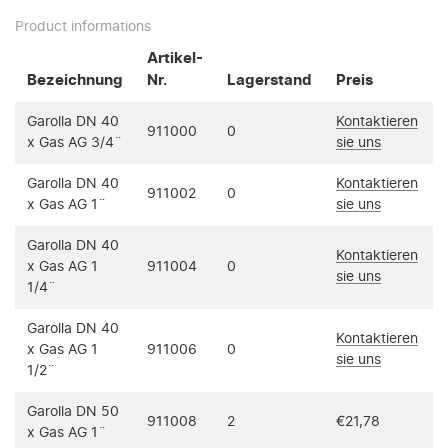
Product informations
Artikel-
Bezeichnung
Nr.
Lagerstand
Preis
Garolla DN 40
Kontaktieren
911000
0
x Gas AG 3/4¨
sie uns
Garolla DN 40
Kontaktieren
911002
0
x Gas AG 1¨
sie uns
Garolla DN 40
Kontaktieren
x Gas AG 1
911004
0
sie uns
1/4¨
Garolla DN 40
Kontaktieren
x Gas AG 1
911006
0
sie uns
1/2¨
Garolla DN 50
911008
2
€21,78
/
x Gas AG 1¨