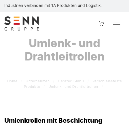
Umlenk- und Drahtleitrollen mit verschleißfester Beschichtun
Industrien verbinden mit 1A Produkten und Logistik.
Umlenk- und
Drahtleitrollen
Home
/
Unternehmen
/
Ceratec GmbH
/
Verschleissfeste
Produkte
/
Umlenk- und Drahtleitrollen
/
Umlenkrollen mit Beschichtung