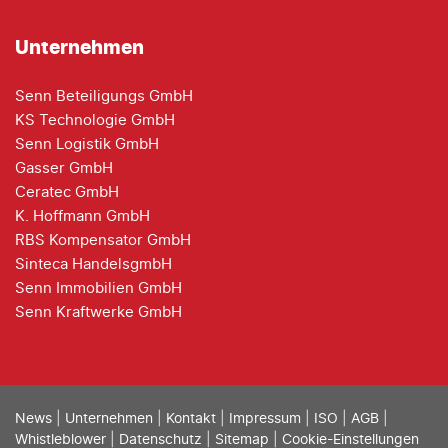
Unternehmen
Senn Beteiligungs GmbH
KS Technologie GmbH
Senn Logistik GmbH
Gasser GmbH
Ceratec GmbH
K. Hoffmann GmbH
RBS Kompensator GmbH
Sinteca HandelsgmbH
Senn Immobilien GmbH
Senn Kraftwerke GmbH
News
|
Unternehmen
|
Kontakt
|
Impressum
|
ISO
|
AGB
|
Whistleblower
|
Datenschutz
|
Sitemap
|
Cookie-Einstellungen