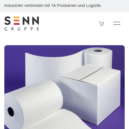
Fiberfrax Durablanket Z Keramikfaser-Matten — vertrieben du
Industrien verbinden mit 1A Produkten und Logistik.