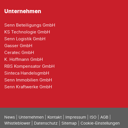
Unternehmen
Senn Beteiligungs GmbH
KS Technologie GmbH
Senn Logistik GmbH
Gasser GmbH
Ceratec GmbH
K. Hoffmann GmbH
RBS Kompensator GmbH
Sinteca HandelsgmbH
Senn Immobilien GmbH
Senn Kraftwerke GmbH
News
|
Unternehmen
|
Kontakt
|
Impressum
|
ISO
|
AGB
|
Whistleblower
|
Datenschutz
|
Sitemap
|
Cookie-Einstellungen